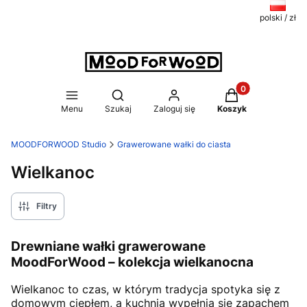
polski / zł
Produkty w koszy
Otwórz wyszukiwarkę
Menu
Szukaj
Zaloguj się
Koszyk
MOODFORWOOD Studio
Grawerowane wałki do ciasta
Wielkanoc
Filtry
Drewniane wałki grawerowane
MoodForWood – kolekcja wielkanocna
Wielkanoc to czas, w którym tradycja spotyka się z
domowym ciepłem, a kuchnia wypełnia się zapachem