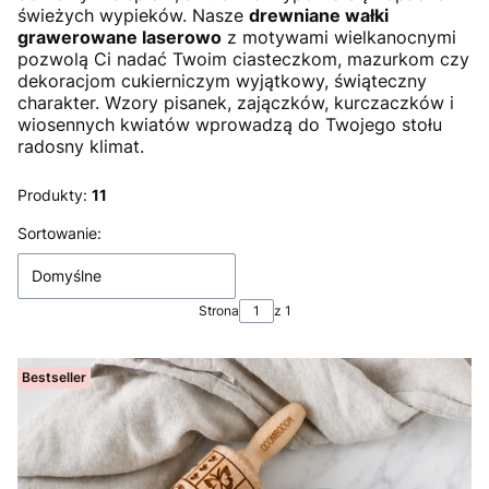
świeżych wypieków. Nasze
drewniane wałki
grawerowane laserowo
z motywami wielkanocnymi
pozwolą Ci nadać Twoim ciasteczkom, mazurkom czy
dekoracjom cukierniczym wyjątkowy, świąteczny
charakter. Wzory pisanek, zajączków, kurczaczków i
wiosennych kwiatów wprowadzą do Twojego stołu
radosny klimat.
Produkty:
11
Lista produktów
Sortowanie:
Domyślne
Strona
z 1
Bestseller