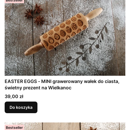
Bestseller
EASTER EGGS - MINI grawerowany wałek do ciasta,
świetny prezent na Wielkanoc
Cena
39,00 zł
Do koszyka
Bestseller