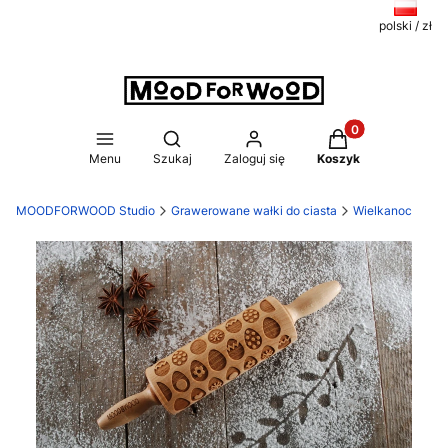
polski / zł
Produkty w koszy
Otwórz wyszukiwarkę
Menu
Szukaj
Zaloguj się
Koszyk
MOODFORWOOD Studio
Grawerowane wałki do ciasta
Wielkanoc