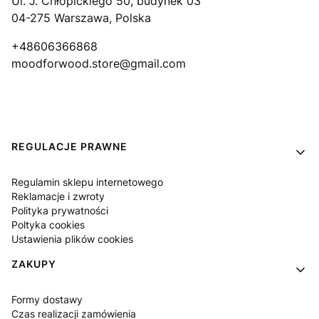
Ul. J. Chłopickiego 50, budynek 03
04-275 Warszawa, Polska
+48606366868
moodforwood.store@gmail.com
Linki w stopce
REGULACJE PRAWNE
Regulamin sklepu internetowego
Reklamacje i zwroty
Polityka prywatności
Poltyka cookies
Ustawienia plików cookies
ZAKUPY
Formy dostawy
Czas realizacji zamówienia