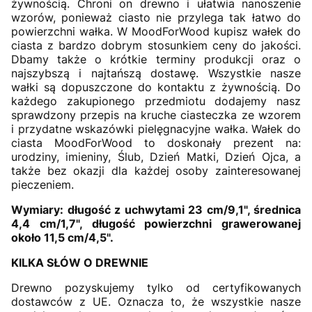
żywnością. Chroni on drewno i ułatwia nanoszenie
wzorów, ponieważ ciasto nie przylega tak łatwo do
powierzchni wałka. W MoodForWood kupisz wałek do
ciasta z bardzo dobrym stosunkiem ceny do jakości.
Dbamy także o krótkie terminy produkcji oraz o
najszybszą i najtańszą dostawę. Wszystkie nasze
wałki są dopuszczone do kontaktu z żywnością. Do
każdego zakupionego przedmiotu dodajemy nasz
sprawdzony przepis na kruche ciasteczka ze wzorem
i przydatne wskazówki pielęgnacyjne wałka. Wałek do
ciasta MoodForWood to doskonały prezent na:
urodziny, imieniny, Ślub, Dzień Matki, Dzień Ojca, a
także bez okazji dla każdej osoby zainteresowanej
pieczeniem.
Wymiary: długość z uchwytami 23 cm/9,1", średnica
4,4 cm/1,7", długość powierzchni grawerowanej
około 11,5 cm/4,5".
KILKA SŁÓW O DREWNIE
Drewno pozyskujemy tylko od certyfikowanych
dostawców z UE. Oznacza to, że wszystkie nasze