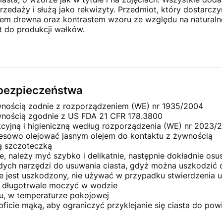
rzedaży i służą jako rekwizyty. Przedmiot, który dostarcz
rem drewna oraz kontrastem wzoru ze względu na naturaln
t do produkcji wałków.
e bezpieczeństwa
nością zodnie z rozporządzeniem (WE) nr 1935/2004
wnością zgodnie z US FDA 21 CFR 178.3800
cyjną i higieniczną według rozporządzenia (WE) nr 2023/
resowo olejować jasnym olejem do kontaktu z żywnością
ą szczoteczką
e, należy myć szybko i delikatnie, następnie dokładnie osu
rdych narzędzi do usuwania ciasta, gdyż można uszkodzić 
e jest uszkodzony, nie używać w przypadku stwierdzenia 
 długotrwale moczyć w wodzie
, w temperaturze pokojowej
ficie mąką, aby ograniczyć przyklejanie się ciasta do pow