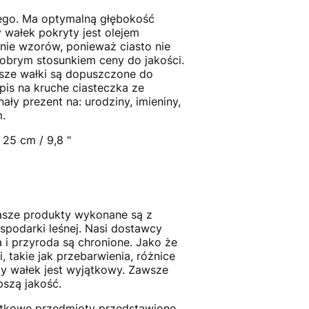
ego. Ma optymalną głębokość
 wałek pokryty jest olejem
nie wzorów, ponieważ ciasto nie
obrym stosunkiem ceny do jakości.
asze wałki są dopuszczone do
is na kruche ciasteczka ze
y prezent na: urodziny, imieniny,
.
25 cm / 9,8 "
asze produkty wykonane są z
podarki leśnej. Nasi dostawcy
i przyroda są chronione. Jako że
 takie jak przebarwienia, różnice
dy wałek jest wyjątkowy. Zawsze
szą jakość.
odatkowe przedmioty przedstawione