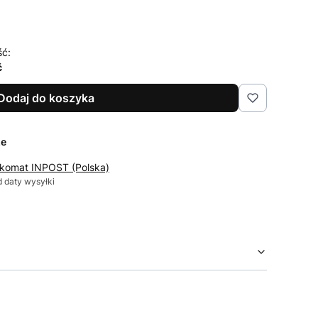
ść:
ć
Dodaj do koszyka
ze
komat INPOST (Polska)
 daty wysyłki