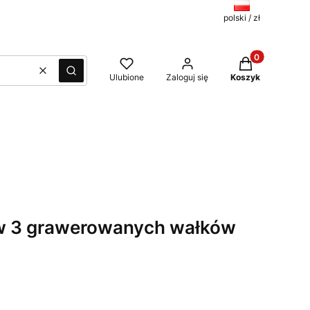
polski / zł
Produkty w kos
Wyczyść
Szukaj
Ulubione
Zaloguj się
Koszyk
w 3 grawerowanych wałków