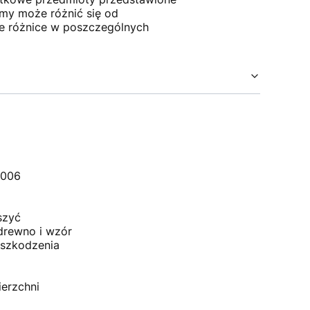
ymy może różnić się od
e różnice w poszczególnych
2006
szyć
drewno i wzór
uszkodzenia
ierzchni