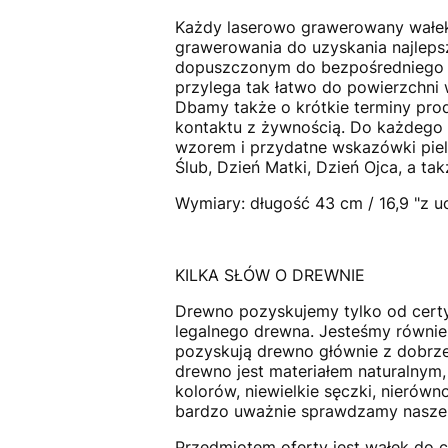
Każdy laserowo grawerowany wałe
grawerowania do uzyskania najlepsz
dopuszczonym do bezpośredniego ko
przylega tak łatwo do powierzchni
Dbamy także o krótkie terminy prod
kontaktu z żywnością. Do każdego
wzorem i przydatne wskazówki piel
Ślub, Dzień Matki, Dzień Ojca, a ta
Wymiary: długość 43 cm / 16,9 "z u
KILKA SŁÓW O DREWNIE
Drewno pozyskujemy tylko od cert
legalnego drewna. Jesteśmy równie
pozyskują drewno głównie z dobrze
drewno jest materiałem naturalnym,
kolorów, niewielkie sęczki, nierów
bardzo uważnie sprawdzamy nasze p
Przedmiotem oferty jest wałek do c