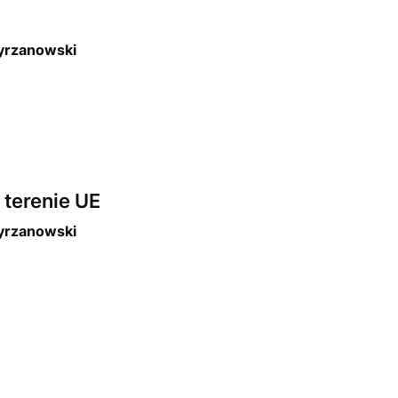
rzanowski
terenie UE
rzanowski