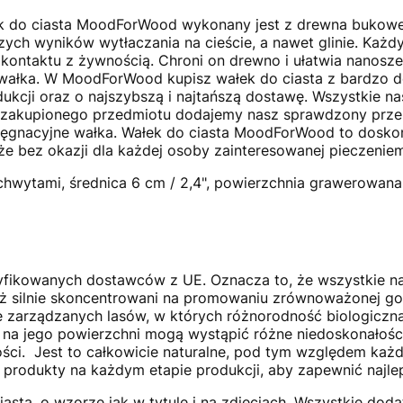
k do ciasta MoodForWood wykonany jest z drewna bukow
ych wyników wytłaczania na cieście, a nawet glinie. Każdy
ntaktu z żywnością. Chroni on drewno i ułatwia nanosze
 wałka. W MoodForWood kupisz wałek do ciasta z bardzo d
ukcji oraz o najszybszą i najtańszą dostawę. Wszystkie n
 zakupionego przedmiotu dodajemy nasz sprawdzony przep
ęgnacyjne wałka. Wałek do ciasta MoodForWood to doskonał
kże bez okazji dla każdej osoby zainteresowanej pieczeniem
chwytami, średnica 6 cm / 2,4", powierzchnia grawerowana 
yfikowanych dostawców z UE. Oznacza to, że wszystkie n
ż silnie skoncentrowani na promowaniu zrównoważonej gos
 zarządzanych lasów, w których różnorodność biologiczna 
 na jego powierzchni mogą wystąpić różne niedoskonałości,
ności. Jest to całkowicie naturalne, pod tym względem każ
rodukty na każdym etapie produkcji, aby zapewnić najlep
iasta, o wzorze jak w tytule i na zdjęciach. Wszystkie d