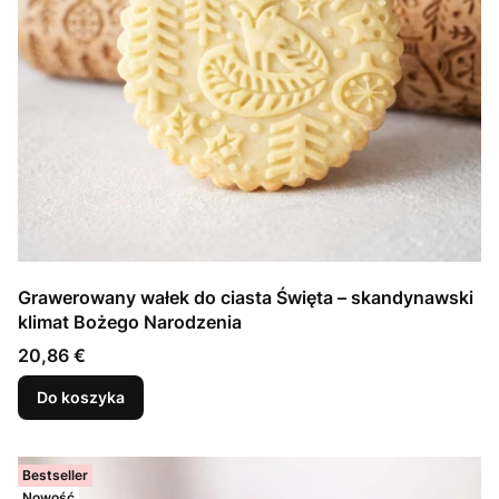
Grawerowany wałek do ciasta Święta – skandynawski
klimat Bożego Narodzenia
Cena
20,86 €
Do koszyka
Bestseller
Nowość