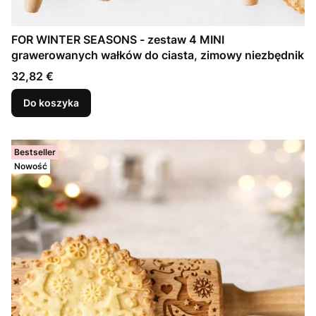
FOR WINTER SEASONS - zestaw 4 MINI
grawerowanych wałków do ciasta, zimowy niezbędnik
Cena
32,82 €
Do koszyka
Bestseller
Nowość