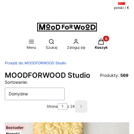
polski / €
Produkty w koszy
Otwórz wyszukiwarkę
Menu
Szukaj
Zaloguj się
Koszyk
Przejdź do:
MOODFORWOOD Studio
MOODFORWOOD Studio
Produkty:
569
Lista produktów
Sortowanie:
Domyślne
Strona
z 24
Następne produkty
Bestseller
Nowość