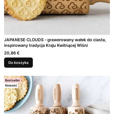
JAPANESE CLOUDS - grawerowany wałek do ciasta,
inspirowany tradycja Kraju Kwitnącej Wiśni
Cena
20,86 €
Do koszyka
Bestseller
Nowość