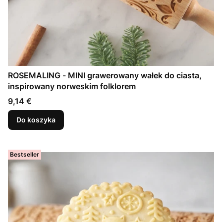
ROSEMALING - MINI grawerowany wałek do ciasta,
inspirowany norweskim folklorem
Cena
9,14 €
Do koszyka
Bestseller