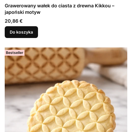
Grawerowany wałek do ciasta z drewna Kikkou –
japoński motyw
Cena
20,86 €
Do koszyka
Bestseller