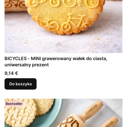
BICYCLES - MINI grawerowany wałek do ciasta,
uniwersalny prezent
Cena
9,14 €
Do koszyka
Bestseller