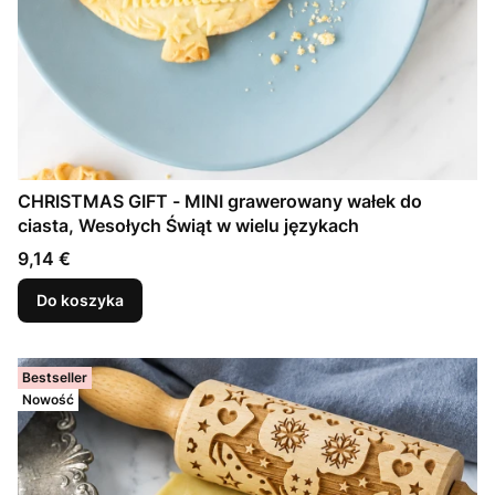
CHRISTMAS GIFT - MINI grawerowany wałek do
ciasta, Wesołych Świąt w wielu językach
Cena
9,14 €
Do koszyka
Bestseller
Nowość