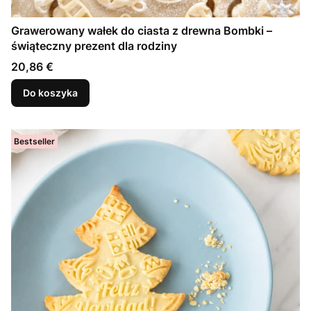
Grawerowany wałek do ciasta z drewna Bombki –
świąteczny prezent dla rodziny
Cena
20,86 €
Do koszyka
Bestseller