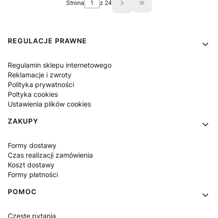
Strona
z 24
Przejdź do ostatniej s
Linki w stopce
REGULACJE PRAWNE
Regulamin sklepu internetowego
Reklamacje i zwroty
Polityka prywatności
Poltyka cookies
Ustawienia plików cookies
ZAKUPY
Formy dostawy
Czas realizacji zamówienia
Koszt dostawy
Formy płatności
POMOC
Częste pytania