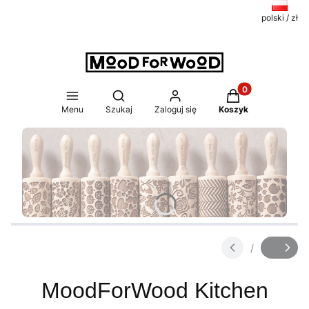
polski / zł
Produkty w koszy
Otwórz wyszukiwarkę
Menu
Szukaj
Zaloguj się
Koszyk
/
Slajd
z
MoodForWood Kitchen